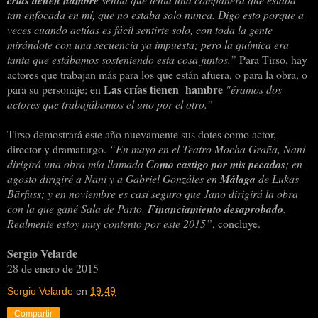
tan enfocada en mí,
que no estaba solo nunca. Digo esto porque a
veces cuando actúas es fácil sentirte solo, con toda la gente
mirándote con una secuencia ya impuesta; pero la química era
tanta que estábamos sosteniendo esta cosa juntos.”
Para Tirso, hay
actores que trabajan más para los que están afuera, o para la obra, o
Las crías tienen
hambre
para su personaje; en
"éramos dos
actores que trabajábamos el uno por el otro.”
Tirso demostrará este año nuevamente sus dotes como actor,
director y dramaturgo.
“En mayo en el Teatro Mocha Graña, Nani
dirigirá una obra mía llamada
Como castigo por mis pecados
; en
agosto dirigiré a Nani y a Gabriel Gonzáles en
Málaga
de Lukas
Bärfuss; y en noviembre es casi seguro que Jano dirigirá la obra
con la que gané Sala de Parto,
Financiamiento desaprobado
.
Realmente estoy muy contento por este 2015”
, concluye.
Sergio Velarde
28 de enero de 2015
Sergio Velarde
en
19:49
Compartir