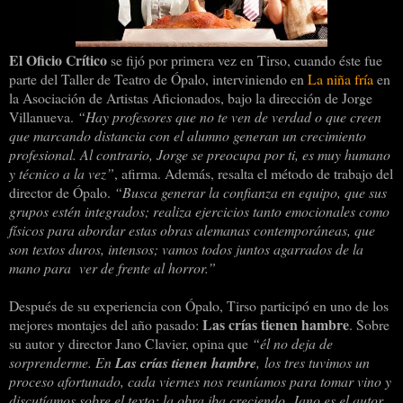
El Oficio Crítico
se fijó por primera vez en Tirso, cuando éste fue
parte del Taller de Teatro de Ópalo, interviniendo en
La niña fría
en
la Asociación de Artistas Aficionados, bajo la dirección de Jorge
Villanueva.
“Hay profesores que no te ven de verdad o que creen
que marcando distancia con el alumno generan un crecimiento
profesional. Al contrario, Jorge se preocupa por ti, es muy humano
y técnico a la vez”
, afirma. Además, resalta el método de trabajo del
director de Ópalo.
“Busca generar la confianza en equipo, que sus
grupos estén integrados; realiza ejercicios tanto emocionales como
físicos para abordar estas obras alemanas contemporáneas, que
son textos duros, intensos; vamos todos juntos agarrados de la
mano para
ver de frente al horror.”
Después de su experiencia con Ópalo, Tirso participó en uno de los
Las crías tienen hambre
mejores montajes del año pasado:
. Sobre
su autor y director Jano Clavier, opina que
“él no deja de
sorprenderme. En
Las crías tienen hambre
, los tres tuvimos un
proceso afortunado, cada viernes nos reuníamos para tomar vino y
discutíamos sobre el texto; la obra iba creciendo, Jano es el autor