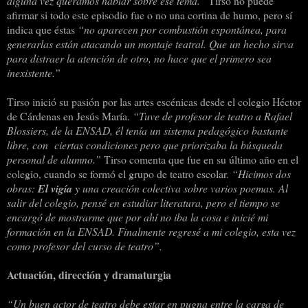
alguna vez queramos hablar sobre ese tema.”
Tirso no puede
afirmar si todo este episodio fue o no una cortina de humo, pero sí
indica que éstas
“no aparecen por combustión espontánea, para
generarlas están atacando un montaje teatral. Que un hecho sirva
para distraer la atención de otro, no hace que el primero sea
inexistente.”
Tirso inició su pasión por las artes escénicas desde el colegio Héctor
de Cárdenas en Jesús María.
“Tuve de profesor de teatro a Rafael
Blossiers, de la ENSAD, él tenía un sistema pedagógico bastante
libre, con
ciertas condiciones pero que priorizaba la búsqueda
personal de alumno.”
Tirso comenta que fue en su último año en el
colegio, cuando se formó el grupo de teatro escolar.
“Hicimos dos
obras:
El vigía
y una creación colectiva sobre varios poemas. Al
salir del colegio, pensé en estudiar literatura, pero el tiempo se
encargó de mostrarme que por ahí no iba la cosa e inicié mi
formación en la ENSAD. Finalmente regresé a mi colegio, esta vez
como profesor del curso de teatro”.
Actuación, dirección y dramaturgia
“Un buen actor de teatro debe estar en pugna entre la carga de