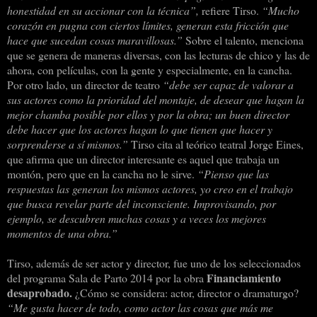
honestidad en su accionar con la técnica”,
refiere Tirso.
“Mucho
corazón en pugna con ciertos límites, generan esta fricción que
hace que sucedan cosas maravillosas.”
Sobre el talento, menciona
que se genera de maneras diversas, con las lecturas de chico y las de
ahora, con películas, con la gente y especialmente, en la cancha.
Por otro lado, un director de teatro
“debe ser capaz de valorar a
sus actores como la prioridad del montaje, de desear que hagan la
mejor chamba posible por ellos y por la obra; un buen director
debe hacer que los actores hagan lo que tienen que hacer y
sorprenderse a sí mismos.”
Tirso cita al teórico teatral Jorge Eines,
que afirma que un director interesante es aquel que trabaja un
montón, pero que en la cancha no le sirve.
“Pienso que las
respuestas las generan los mismos actores, yo creo en el trabajo
que busca revelar parte del inconsciente. Improvisando, por
ejemplo, se descubren muchas cosas y a veces los mejores
momentos de una obra.”
Tirso, además de ser actor y director, fue uno de los seleccionados
Financiamiento
del programa Sala de Parto 2014 por la obra
desaprobado.
¿Cómo se considera: actor, director o dramaturgo?
“Me gusta hacer de todo, como actor las cosas que más me